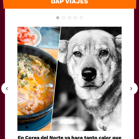
DAP VIAJES
En Corea del Norte ya hace tanto calor que
Cómo i