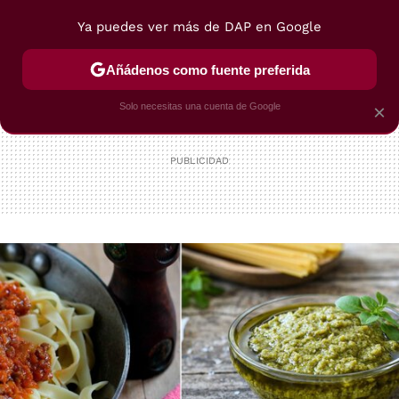
Ya puedes ver más de DAP en Google
MENÚ
NUEVO
Añádenos como fuente preferida
POSTRES
VIAJES
SELECCIÓN
VEGUI
Solo necesitas una cuenta de Google
×