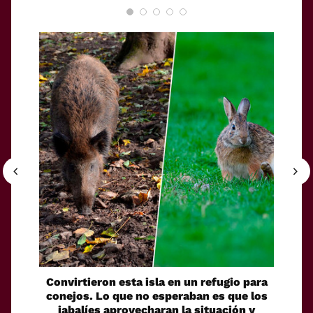
Convirtieron esta isla en un refugio para
Agua d
conejos. Lo que no esperaban es que los
refr
jabalíes aprovecharan la situación y