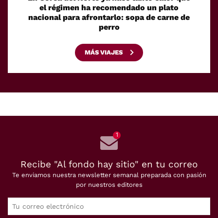
el régimen ha recomendado un plato
la re
nacional para afrontarlo: sopa de carne de
perro
MÁS VIAJES
1
Recibe "Al fondo hay sitio" en tu correo
Te enviamos nuestra newsletter semanal preparada con pasión
por nuestros editores