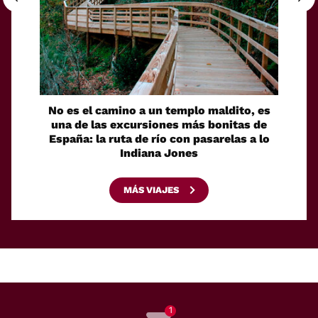
No es el camino a un templo maldito, es
Fue u
una de las excursiones más bonitas de
Galici
España: la ruta de río con pasarelas a lo
la rut
Indiana Jones
MÁS VIAJES
1