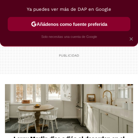
Ya puedes ver más de DAP en Google
MENÚ
NUEVO
Añádenos como fuente preferida
POSTRES
VIAJES
SELECCIÓN
VEGUI
Solo necesitas una cuenta de Google
×