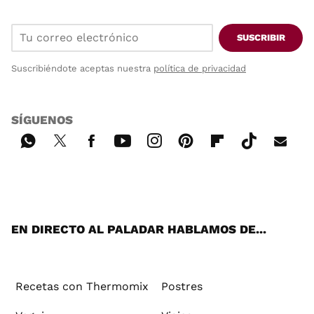
SUSCRIBIR
Suscribiéndote aceptas nuestra
política de privacidad
SÍGUENOS
Wh
Twi
Fac
You
Inst
Pint
Flip
Tikt
E-
ats
tter
ebo
tub
agr
ere
boa
ok
mai
App
ok
e
am
st
rd
l
EN DIRECTO AL PALADAR HABLAMOS DE...
Recetas con Thermomix
Postres