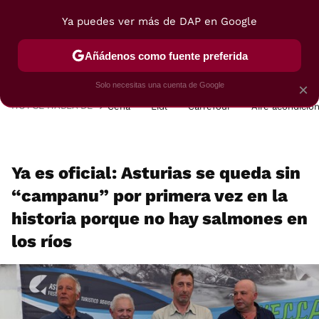
Ya puedes ver más de DAP en Google
MENÚ
NUEVO
Añádenos como fuente preferida
POSTRES
VIAJES
SELECCIÓN
VEGUI
Solo necesitas una cuenta de Google
×
HOY SE HABLA DE
Cena
Lidl
Carrefour
Aire acondicio
Ya es oficial: Asturias se queda sin
“campanu” por primera vez en la
historia porque no hay salmones en
los ríos