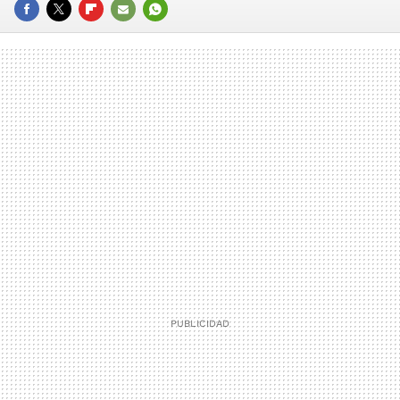
FACEBOOK
TWITTER
FLIPBOARD
E-
WHATSAPP
MAIL