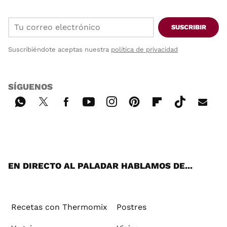
SUSCRIBIR
Suscribiéndote aceptas nuestra
política de privacidad
SÍGUENOS
Wh
Twi
Fac
You
Inst
Pint
Flip
Tikt
E-
ats
tter
ebo
tub
agr
ere
boa
ok
mai
App
ok
e
am
st
rd
l
EN DIRECTO AL PALADAR HABLAMOS DE...
Recetas con Thermomix
Postres