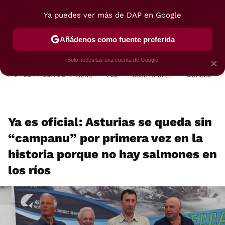
Ya puedes ver más de DAP en Google
MENÚ
NUEVO
Añádenos como fuente preferida
POSTRES
VIAJES
SELECCIÓN
VEGUI
Solo necesitas una cuenta de Google
×
HOY SE HABLA DE
Cena
Lidl
José Andrés
Mundial
Ya es oficial: Asturias se queda sin
“campanu” por primera vez en la
historia porque no hay salmones en
los ríos