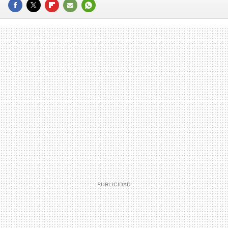
FACEBOOK
TWITTER
FLIPBOARD
E-
WHATSAPP
MAIL