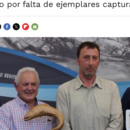
o por falta de ejemplares captu
FACEBOOK
TWITTER
FLIPBOARD
E-
MAIL