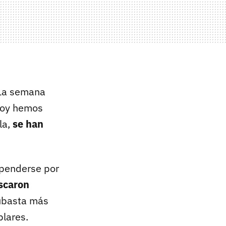
 La semana
hoy hemos
la,
s
e
han
spenderse por
escaron
subasta más
plares.