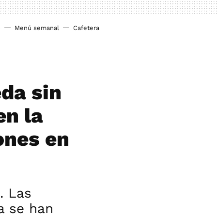
o
Menú semanal
Cafetera
eda sin
en la
ones en
. Las
a se han