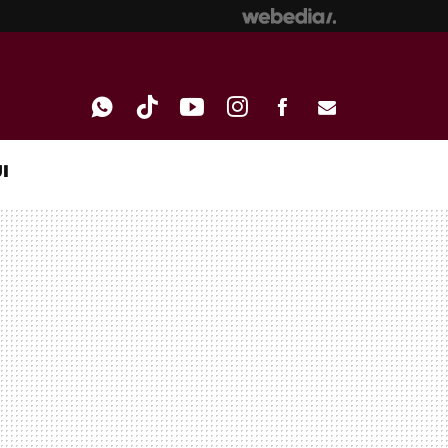
I
WHATSAPP
TIKTOK
YOUTUBE
INSTAGRAM
FACEBOOK
E-
MAIL