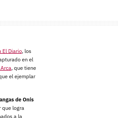
 El Diario
, los
apturado en el
 Arca
, que tiene
que el ejemplar
angas de Onís
 que logra
nados a la