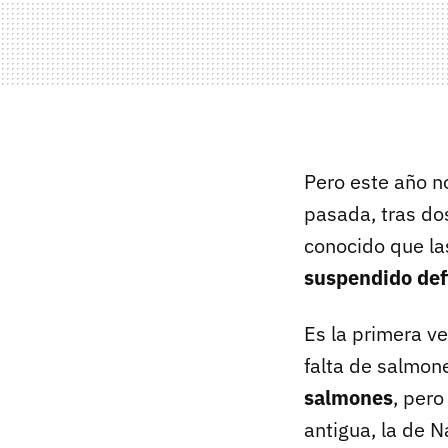
Pero este año n
pasada, tras d
conocido que la
suspendido def
Es la primera v
falta de salmon
salmones
, per
antigua, la de N