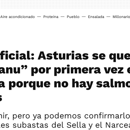
Aire acondicionado
Proteína
Pueblo
Ensalada
Millonari
ficial: Asturias se qu
nu” por primera vez 
ia porque no hay salm
s
nir, pero ya podemos confirmarlo
les subastas del Sella y el Narce