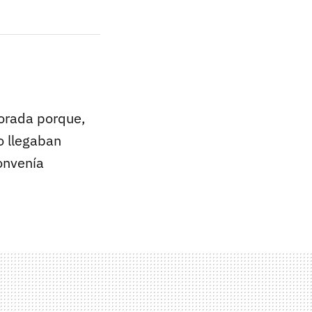
orada porque,
o llegaban
onvenía