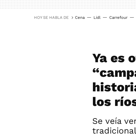
HOY SE HABLA DE
Cena
Lidl
Carrefour
Ya es o
“campa
histor
los río
Se veía ve
tradiciona