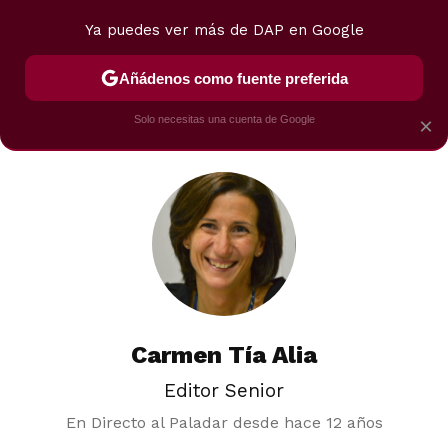
Ya puedes ver más de DAP en Google
MENÚ
NUEVO
Añádenos como fuente preferida
POSTRES
VIAJES
SELECCIÓN
VEGUI
Solo necesitas una cuenta de Google
×
Carmen Tía Alia
Editor Senior
En Directo al Paladar desde
hace 12 años