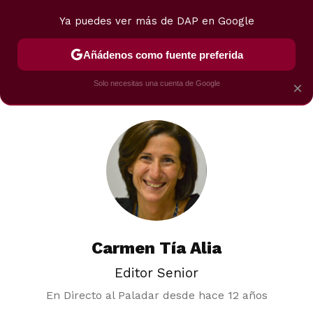
Ya puedes ver más de DAP en Google
MENÚ
NUEVO
Añádenos como fuente preferida
POSTRES
VIAJES
SELECCIÓN
VEGUI
Solo necesitas una cuenta de Google
×
Carmen Tía Alia
Editor Senior
En Directo al Paladar desde
hace 12 años