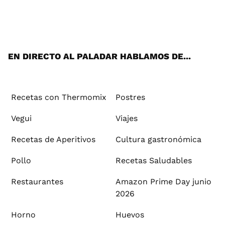
Wh
Twi
Fac
You
Inst
Pint
Flip
Tikt
E-
ats
tter
ebo
tub
agr
ere
boa
ok
mai
App
ok
e
am
st
rd
l
EN DIRECTO AL PALADAR HABLAMOS DE...
Recetas con Thermomix
Postres
Vegui
Viajes
Recetas de Aperitivos
Cultura gastronómica
Pollo
Recetas Saludables
Restaurantes
Amazon Prime Day junio
2026
Horno
Huevos