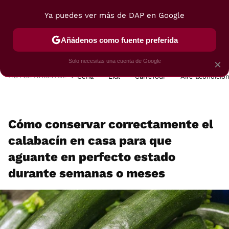
Ya puedes ver más de DAP en Google
MENÚ
NUEVO
Añádenos como fuente preferida
POSTRES
VIAJES
SELECCIÓN
VEGUI
Solo necesitas una cuenta de Google
×
HOY SE HABLA DE
Cena
Lidl
Carrefour
Aire acondicio
Cómo conservar correctamente el
calabacín en casa para que
aguante en perfecto estado
durante semanas o meses