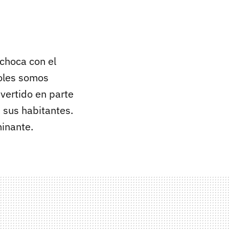
choca con el
oles somos
nvertido en parte
 sus habitantes.
minante.