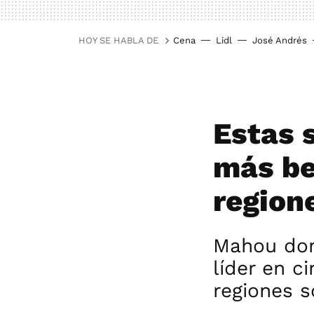
HOY SE HABLA DE
Cena
Lidl
José Andrés
Estas 
más be
region
Mahou dom
líder en c
regiones s