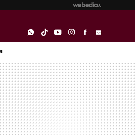
I
WHATSAPP
TIKTOK
YOUTUBE
INSTAGRAM
FACEBOOK
E-
MAIL