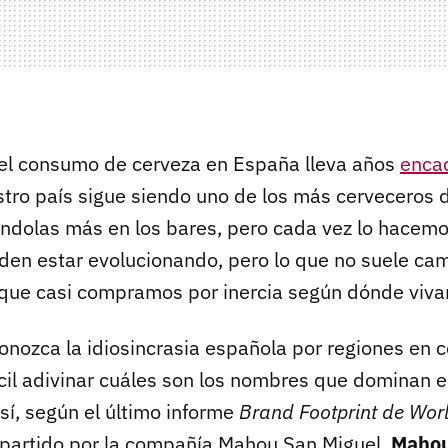
el consumo de cerveza en España lleva años
enca
stro país sigue siendo uno de los más cerveceros 
dolas más en los bares, pero cada vez lo hacemo
den estar evolucionando, pero lo que no suele cam
que casi compramos por inercia según dónde viv
onozca la idiosincrasia española por regiones en
cil adivinar cuáles son los nombres que dominan en
í, según el último informe
Brand Footprint de Wor
partido por la compañía Mahou San Miguel,
Mahou