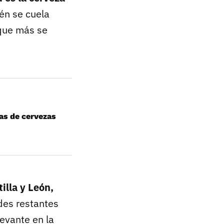
én se cuela
 que más se
as de cervezas
illa y León,
des restantes
evante en la