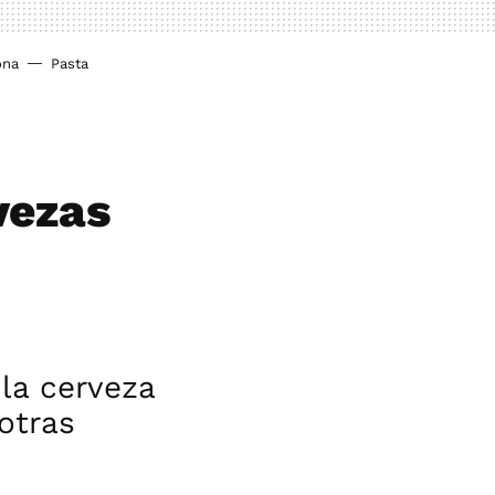
ona
Pasta
vezas
la cerveza
otras