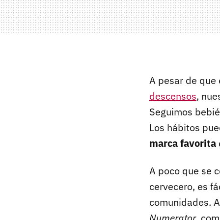
A pesar de que 
descensos
, nue
Seguimos bebién
Los hábitos pue
marca favorita
A poco que se c
cervecero, es fá
comunidades. As
Numerator
, com