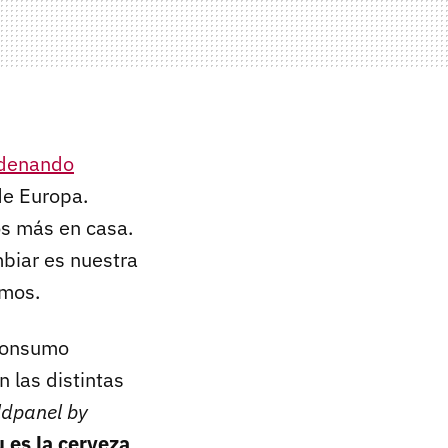
denando
de Europa.
s más en casa.
biar es nuestra
amos.
 consumo
 las distintas
ldpanel by
 es la cerveza