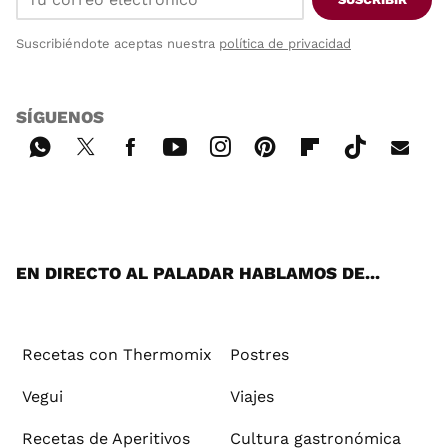
Suscribiéndote aceptas nuestra
política de privacidad
SÍGUENOS
Wh
Twi
Fac
You
Inst
Pint
Flip
Tikt
E-
ats
tter
ebo
tub
agr
ere
boa
ok
mai
App
ok
e
am
st
rd
l
EN DIRECTO AL PALADAR HABLAMOS DE...
Recetas con Thermomix
Postres
Vegui
Viajes
Recetas de Aperitivos
Cultura gastronómica