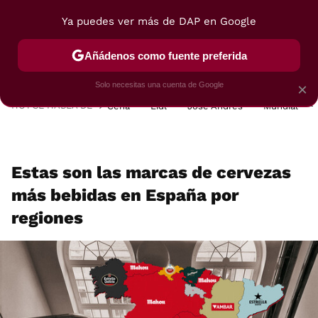
Ya puedes ver más de DAP en Google
MENÚ
NUEVO
Añádenos como fuente preferida
POSTRES
VIAJES
SELECCIÓN
VEGUI
Solo necesitas una cuenta de Google
×
HOY SE HABLA DE
Cena
Lidl
José Andrés
Mundial
Estas son las marcas de cervezas
más bebidas en España por
regiones