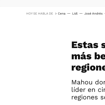
HOY SE HABLA DE
Cena
Lidl
José Andrés
Estas 
más be
region
Mahou dom
líder en c
regiones s