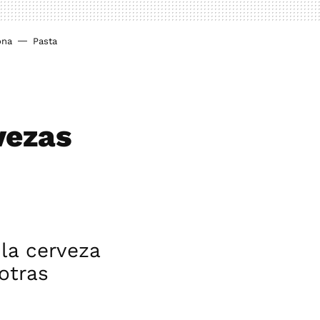
ona
Pasta
vezas
la cerveza
otras