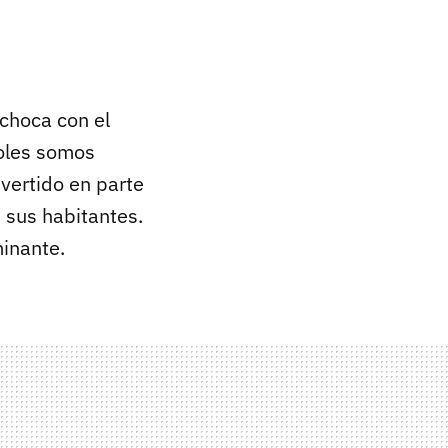
choca con el
oles somos
nvertido en parte
 sus habitantes.
minante.