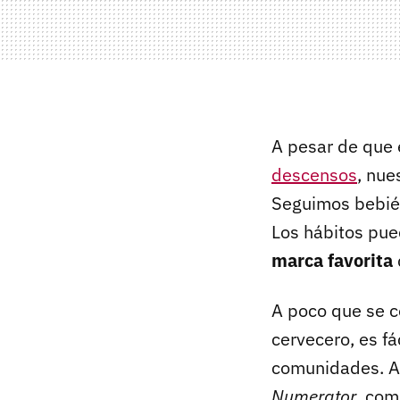
A pesar de que 
descensos
, nue
Seguimos bebién
Los hábitos pue
marca favorita
A poco que se c
cervecero, es fá
comunidades. As
Numerator
, com