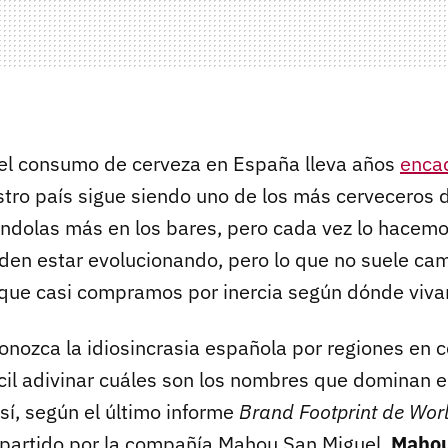
el consumo de cerveza en España lleva años
enca
stro país sigue siendo uno de los más cerveceros 
dolas más en los bares, pero cada vez lo hacemo
den estar evolucionando, pero lo que no suele cam
que casi compramos por inercia según dónde viv
onozca la idiosincrasia española por regiones en
cil adivinar cuáles son los nombres que dominan en
í, según el último informe
Brand Footprint de Wor
partido por la compañía Mahou San Miguel,
Mahou