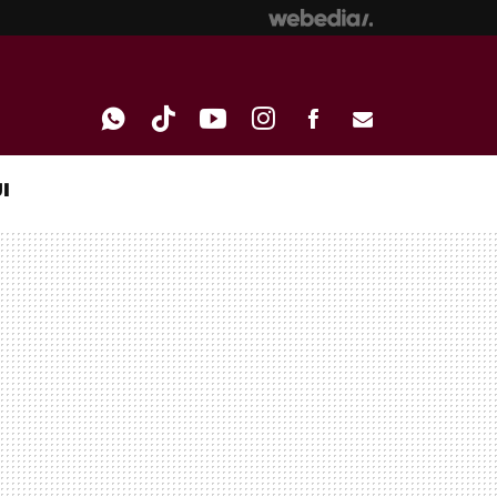
I
WHATSAPP
TIKTOK
YOUTUBE
INSTAGRAM
FACEBOOK
E-
MAIL