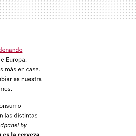
denando
de Europa.
s más en casa.
biar es nuestra
amos.
 consumo
 las distintas
ldpanel by
 es la cerveza