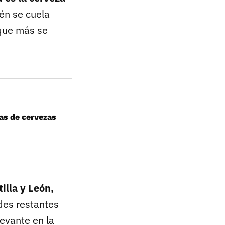
én se cuela
 que más se
as de cervezas
illa y León,
des restantes
evante en la