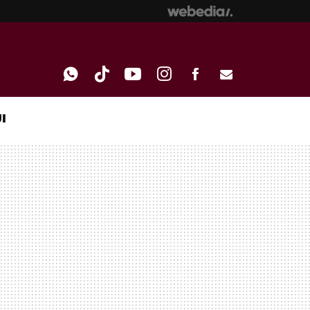
I
WHATSAPP
TIKTOK
YOUTUBE
INSTAGRAM
FACEBOOK
E-
MAIL