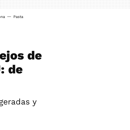
ona
Pasta
ejos de
: de
igeradas y