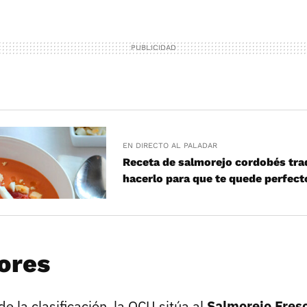
EN DIRECTO AL PALADAR
Receta de salmorejo cordobés tra
hacerlo para que te quede perfect
ores
de la clasificación, la OCU sitúa al
Salmorejo Fres