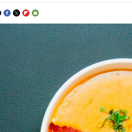
FACEBOOK
TWITTER
FLIPBOARD
E-
MAIL