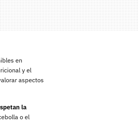
ibles en
cional y el
valorar aspectos
espetan la
cebolla o el