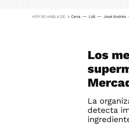
HOY SE HABLA DE
Cena
Lidl
José Andrés
Los me
superm
Mercad
La organiz
detecta im
ingredient