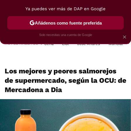
Ya puedes ver más de DAP en Google
MENÚ
NUEVO
Añádenos como fuente preferida
POSTRES
VIAJES
SELECCIÓN
VEGUI
Solo necesitas una cuenta de Google
×
HOY SE HABLA DE
Cena
Lidl
José Andrés
Mundial
Los mejores y peores salmorejos
de supermercado, según la OCU: de
Mercadona a Dia