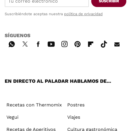
SUSCRIBIR
Suscribiéndote aceptas nuestra
política de privacidad
SÍGUENOS
Wh
Twi
Fac
You
Inst
Pint
Flip
Tikt
E-
ats
tter
ebo
tub
agr
ere
boa
ok
mai
App
ok
e
am
st
rd
l
EN DIRECTO AL PALADAR HABLAMOS DE...
Recetas con Thermomix
Postres
Vegui
Viajes
Recetas de Aperitivos
Cultura gastronómica