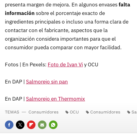
presenta margen de mejora. En algunos envases
falta
información
sobre el porcentaje exacto de
ingredientes principales o incluso una forma clara de
contactar con el fabricante, aspectos que la
organización considera importantes para que el
consumidor pueda comparar con mayor facilidad.
Fotos | En Pexels:
Foto de Ivan Vi
y OCU
En DAP |
Salmorejo sin pan
En DAP |
Salmorejo en Thermomix
TEMAS
Consumidores
OCU
Consumidores
Sa
FACEBOOK
TWITTER
FLIPBOARD
E-
WHATSAPP