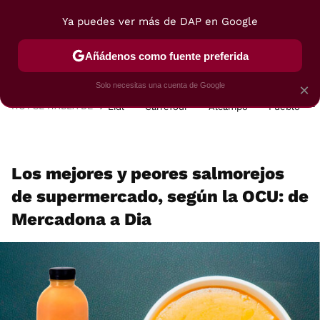
Ya puedes ver más de DAP en Google
MENÚ
NUEVO
Añádenos como fuente preferida
POSTRES
VIAJES
SELECCIÓN
VEGUI
Solo necesitas una cuenta de Google
×
HOY SE HABLA DE
Lidl
Carrefour
Alcampo
Pueblo
Los mejores y peores salmorejos
de supermercado, según la OCU: de
Mercadona a Dia