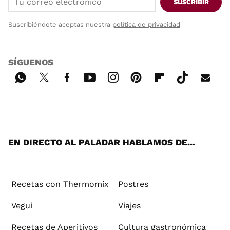
SUSCRIBIR
Suscribiéndote aceptas nuestra
política de privacidad
SÍGUENOS
Wh
Twi
Fac
You
Inst
Pint
Flip
Tikt
E-
ats
tter
ebo
tub
agr
ere
boa
ok
mai
App
ok
e
am
st
rd
l
EN DIRECTO AL PALADAR HABLAMOS DE...
Recetas con Thermomix
Postres
Vegui
Viajes
Recetas de Aperitivos
Cultura gastronómica