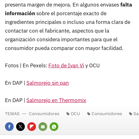
presenta margen de mejora. En algunos envases
falta
información
sobre el porcentaje exacto de
ingredientes principales o incluso una forma clara de
contactar con el fabricante, aspectos que la
organización considera importantes para que el
consumidor pueda comparar con mayor facilidad.
Fotos | En Pexels:
Foto de Ivan Vi
y OCU
En DAP |
Salmorejo sin pan
En DAP |
Salmorejo en Thermomix
TEMAS
Consumidores
OCU
Consumidores
Sa
FACEBOOK
TWITTER
FLIPBOARD
E-
WHATSAPP