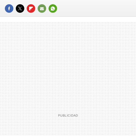
FACEBOOK
TWITTER
FLIPBOARD
E-
WHATSAPP
MAIL