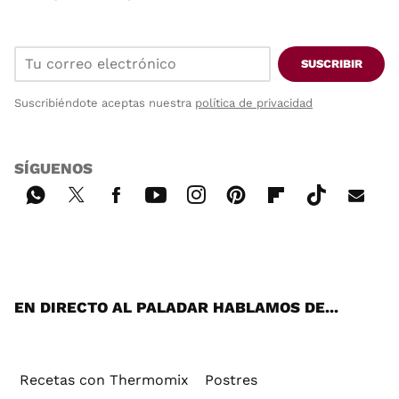
SUSCRIBIR
Suscribiéndote aceptas nuestra
política de privacidad
SÍGUENOS
Wh
Twi
Fac
You
Inst
Pint
Flip
Tikt
E-
ats
tter
ebo
tub
agr
ere
boa
ok
mai
App
ok
e
am
st
rd
l
EN DIRECTO AL PALADAR HABLAMOS DE...
Recetas con Thermomix
Postres