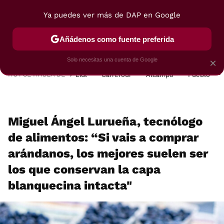
Ya puedes ver más de DAP en Google
MENÚ
NUEVO
Añádenos como fuente preferida
POSTRES
VIAJES
SELECCIÓN
VEGUI
Solo necesitas una cuenta de Google
×
HOY SE HABLA DE
Lidl
Carrefour
Alcampo
Pueblo
Miguel Ángel Lurueña, tecnólogo
de alimentos: “Si vais a comprar
arándanos, los mejores suelen ser
los que conservan la capa
blanquecina intacta"