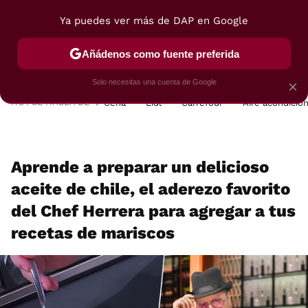
Ya puedes ver más de DAP en Google
MENÚ
NUEVO
Añádenos como fuente preferida
POSTRES
VIAJES
SELECCIÓN
VEGUI
Solo necesitas una cuenta de Google
×
HOY SE HABLA DE
Cena
Lidl
Carrefour
Aire acondicio
Aprende a preparar un delicioso
aceite de chile, el aderezo favorito
del Chef Herrera para agregar a tus
recetas de mariscos