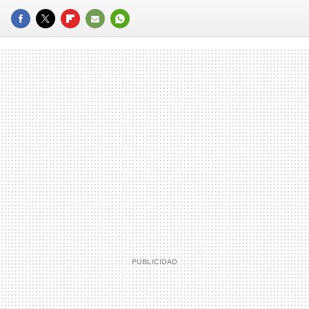
FACEBOOK
TWITTER
FLIPBOARD
E-
WHATSAPP
MAIL