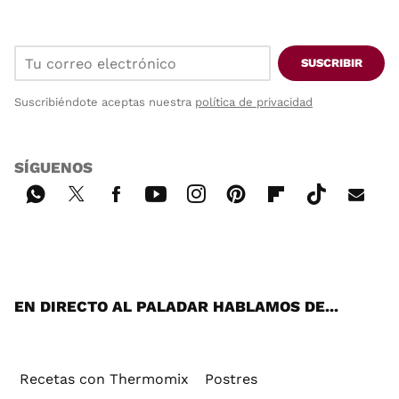
SUSCRIBIR
Suscribiéndote aceptas nuestra
política de privacidad
SÍGUENOS
Wh
Twi
Fac
You
Inst
Pint
Flip
Tikt
E-
ats
tter
ebo
tub
agr
ere
boa
ok
mai
App
ok
e
am
st
rd
l
EN DIRECTO AL PALADAR HABLAMOS DE...
Recetas con Thermomix
Postres