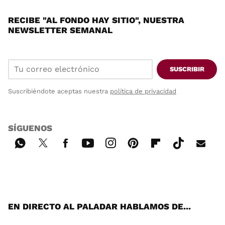
RECIBE "AL FONDO HAY SITIO", NUESTRA
NEWSLETTER SEMANAL
SUSCRIBIR
Suscribiéndote aceptas nuestra
política de privacidad
SÍGUENOS
Wh
Twi
Fac
You
Inst
Pint
Flip
Tikt
E-
ats
tter
ebo
tub
agr
ere
boa
ok
mai
App
ok
e
am
st
rd
l
EN DIRECTO AL PALADAR HABLAMOS DE...