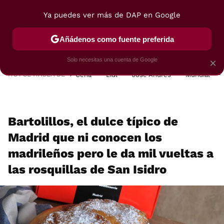
Ya puedes ver más de DAP en Google
MENÚ
NUEVO
Añádenos como fuente preferida
POSTRES
VIAJES
SELECCIÓN
VEGUI
Solo necesitas una cuenta de Google
×
HOY SE HABLA DE
Cena
Lidl
José Andrés
Mundial
Bartolillos, el dulce típico de
Madrid que ni conocen los
madrileños pero le da mil vueltas a
las rosquillas de San Isidro