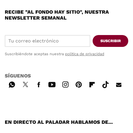
RECIBE "AL FONDO HAY SITIO", NUESTRA
NEWSLETTER SEMANAL
SUSCRIBIR
Suscribiéndote aceptas nuestra
política de privacidad
SÍGUENOS
Wh
Twi
Fac
You
Inst
Pint
Flip
Tikt
E-
ats
tter
ebo
tub
agr
ere
boa
ok
mai
App
ok
e
am
st
rd
l
EN DIRECTO AL PALADAR HABLAMOS DE...