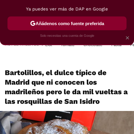
Ya puedes ver más de DAP en Google
MENÚ
NUEVO
Añádenos como fuente preferida
POSTRES
VIAJES
SELECCIÓN
VEGUI
Solo necesitas una cuenta de Google
×
HOY SE HABLA DE
Lidl
Tomate
Chocolate
Pasta
P
Bartolillos, el dulce típico de
Madrid que ni conocen los
madrileños pero le da mil vueltas a
las rosquillas de San Isidro