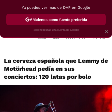
Ya puedes ver más de DAP en Google
MENÚ
NUEVO
Añádenos como fuente preferida
POSTRES
VIAJES
SELECCIÓN
VEGUI
Solo necesitas una cuenta de Google
×
HOY SE HABLA DE
Cena
Lidl
José Andrés
Mundial
La cerveza española que Lemmy de
Motörhead pedía en sus
conciertos: 120 latas por bolo