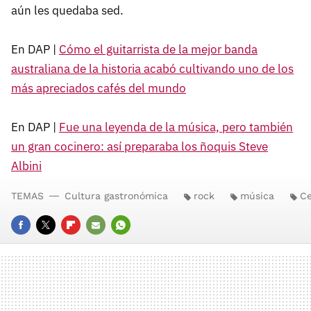
aún les quedaba sed.
En DAP |
Cómo el guitarrista de la mejor banda
australiana de la historia acabó cultivando uno de los
más apreciados cafés del mundo
En DAP |
Fue una leyenda de la música, pero también
un gran cocinero: así preparaba los ñoquis Steve
Albini
TEMAS
Cultura gastronómica
rock
música
Ce
FACEBOOK
TWITTER
FLIPBOARD
E-
WHATSAPP
MAIL