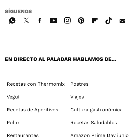
SÍGUENOS
Wh
Twi
Fac
You
Inst
Pint
Flip
Tikt
E-
ats
tter
ebo
tub
agr
ere
boa
ok
mai
App
ok
e
am
st
rd
l
EN DIRECTO AL PALADAR HABLAMOS DE...
Recetas con Thermomix
Postres
Vegui
Viajes
Recetas de Aperitivos
Cultura gastronómica
Pollo
Recetas Saludables
Restaurantes
Amazon Prime Day junio