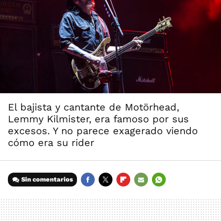
El bajista y cantante de Motörhead,
Lemmy Kilmister, era famoso por sus
excesos. Y no parece exagerado viendo
cómo era su rider
Sin comentarios
FACEBOOK
TWITTER
FLIPBOARD
E-
WHATSAPP
MAIL