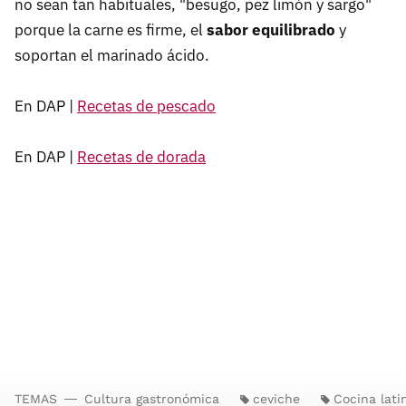
no sean tan habituales, "besugo, pez limón y sargo"
porque la carne es firme, el
sabor equilibrado
y
soportan el marinado ácido.
En DAP |
Recetas de pescado
En DAP |
Recetas de dorada
TEMAS
Cultura gastronómica
ceviche
Cocina lat