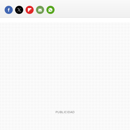
FACEBOOK
TWITTER
FLIPBOARD
E-
WHATSAPP
MAIL