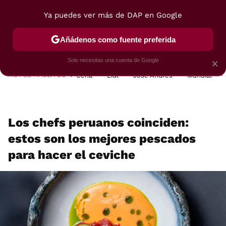
Ya puedes ver más de DAP en Google
MENÚ
NUEVO
Añádenos como fuente preferida
POSTRES
VIAJES
SELECCIÓN
VEGUI
Solo necesitas una cuenta de Google
×
HOY SE HABLA DE
Cena
Lidl
José Andrés
Mundial
Los chefs peruanos coinciden:
estos son los mejores pescados
para hacer el ceviche