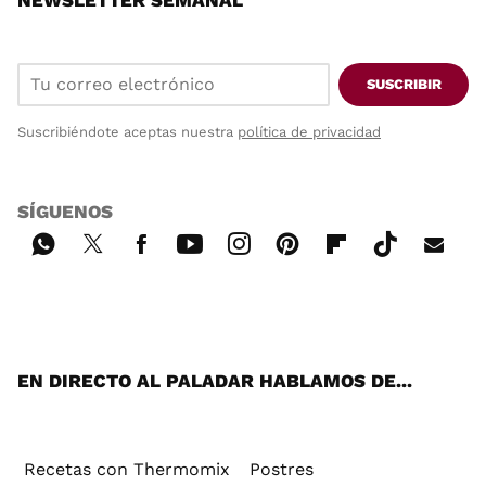
SUSCRIBIR
Suscribiéndote aceptas nuestra
política de privacidad
SÍGUENOS
Wh
Twi
Fac
You
Inst
Pint
Flip
Tikt
E-
ats
tter
ebo
tub
agr
ere
boa
ok
mai
App
ok
e
am
st
rd
l
EN DIRECTO AL PALADAR HABLAMOS DE...
Recetas con Thermomix
Postres