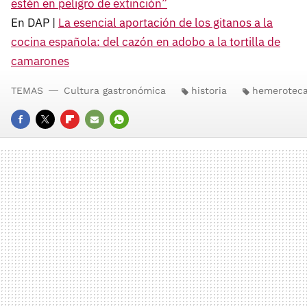
estén en peligro de extinción”
En DAP |
La esencial aportación de los gitanos a la
cocina española: del cazón en adobo a la tortilla de
camarones
TEMAS
Cultura gastronómica
historia
hemerotec
FACEBOOK
TWITTER
FLIPBOARD
E-
WHATSAPP
MAIL