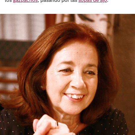
los
gazpachos
, pasando por las
sopas de ajo
.