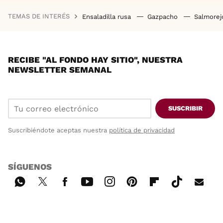
TEMAS DE INTERÉS
Ensaladilla rusa
Gazpacho
Salmore
RECIBE "AL FONDO HAY SITIO", NUESTRA
NEWSLETTER SEMANAL
SUSCRIBIR
Suscribiéndote aceptas nuestra
política de privacidad
SÍGUENOS
Wh
Twi
Fac
You
Inst
Pint
Flip
Tikt
E-
ats
tter
ebo
tub
agr
ere
boa
ok
mai