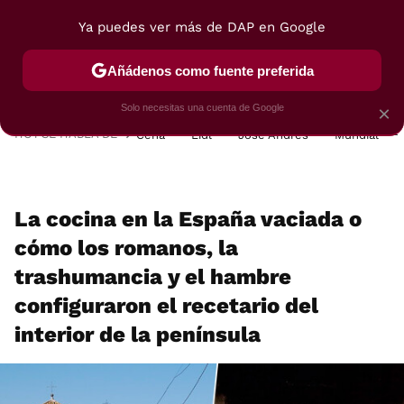
Ya puedes ver más de DAP en Google
MENÚ
NUEVO
Añádenos como fuente preferida
POSTRES
VIAJES
SELECCIÓN
VEGUI
Solo necesitas una cuenta de Google
×
HOY SE HABLA DE
Cena
Lidl
José Andrés
Mundial
La cocina en la España vaciada o
cómo los romanos, la
trashumancia y el hambre
configuraron el recetario del
interior de la península