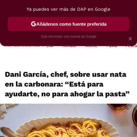
Ya puedes ver más de DAP en Google
MENÚ
NUEVO
Añádenos como fuente preferida
POSTRES
VIAJES
SELECCIÓN
VEGUI
Solo necesitas una cuenta de Google
×
HOY SE HABLA DE
Lidl
Tomate
Aceite
Pasta
Pesc
Dani García, chef, sobre usar nata
en la carbonara: “Está para
ayudarte, no para ahogar la pasta”