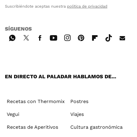
Suscribiéndote aceptas nuestra
política de privacidad
SÍGUENOS
Wh
Twi
Fac
You
Inst
Pint
Flip
Tikt
E-
ats
tter
ebo
tub
agr
ere
boa
ok
mai
App
ok
e
am
st
rd
l
EN DIRECTO AL PALADAR HABLAMOS DE...
Recetas con Thermomix
Postres
Vegui
Viajes
Recetas de Aperitivos
Cultura gastronómica