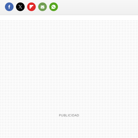
FACEBOOK
TWITTER
FLIPBOARD
E-
WHATSAPP
MAIL