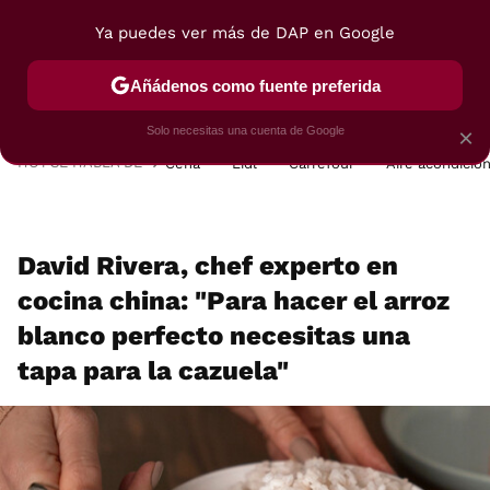
Ya puedes ver más de DAP en Google
MENÚ
NUEVO
Añádenos como fuente preferida
POSTRES
VIAJES
SELECCIÓN
VEGUI
Solo necesitas una cuenta de Google
×
HOY SE HABLA DE
Cena
Lidl
Carrefour
Aire acondicio
David Rivera, chef experto en
cocina china: "Para hacer el arroz
blanco perfecto necesitas una
tapa para la cazuela"