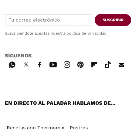
SUSCRIBIR
Suscribiéndote aceptas nuestra
política de privacidad
SÍGUENOS
Wh
Twi
Fac
You
Inst
Pint
Flip
Tikt
E-
ats
tter
ebo
tub
agr
ere
boa
ok
mai
App
ok
e
am
st
rd
l
EN DIRECTO AL PALADAR HABLAMOS DE...
Recetas con Thermomix
Postres