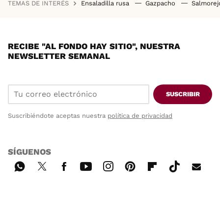
TEMAS DE INTERÉS
Ensaladilla rusa
Gazpacho
Salmore
RECIBE "AL FONDO HAY SITIO", NUESTRA
NEWSLETTER SEMANAL
SUSCRIBIR
Suscribiéndote aceptas nuestra
política de privacidad
SÍGUENOS
Wh
Twi
Fac
You
Inst
Pint
Flip
Tikt
E-
ats
tter
ebo
tub
agr
ere
boa
ok
mai
App
ok
e
am
st
rd
l