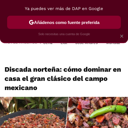
Ya puedes ver más de DAP en Google
MENÚ
NUEVO
Añádenos como fuente preferida
POSTRES
VIAJES
SELECCIÓN
VEGUI
Solo necesitas una cuenta de Google
×
HOY SE HABLA DE
Cena
Lidl
José Andrés
Mundial
Discada norteña: cómo dominar en
casa el gran clásico del campo
mexicano