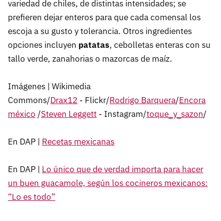
variedad de chiles, de distintas intensidades; se
prefieren dejar enteros para que cada comensal los
escoja a su gusto y tolerancia. Otros ingredientes
opciones incluyen
patatas
, cebolletas enteras con su
tallo verde, zanahorias o mazorcas de maíz.
Imágenes | Wikimedia
Commons/
Drax12
- Flickr/
Rodrigo Barquera
/
Encora
méxico
/
Steven Leggett
- Instagram/
toque_y_sazon
/
En DAP |
Recetas mexicanas
En DAP |
Lo único que de verdad importa para hacer
un buen guacamole, según los cocineros mexicanos:
“Lo es todo”