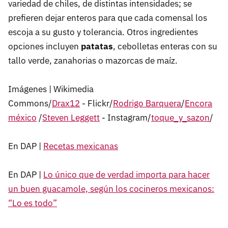
variedad de chiles, de distintas intensidades; se
prefieren dejar enteros para que cada comensal los
escoja a su gusto y tolerancia. Otros ingredientes
opciones incluyen
patatas
, cebolletas enteras con su
tallo verde, zanahorias o mazorcas de maíz.
Imágenes | Wikimedia
Commons/
Drax12
- Flickr/
Rodrigo Barquera
/
Encora
méxico
/
Steven Leggett
- Instagram/
toque_y_sazon
/
En DAP |
Recetas mexicanas
En DAP |
Lo único que de verdad importa para hacer
un buen guacamole, según los cocineros mexicanos:
“Lo es todo”