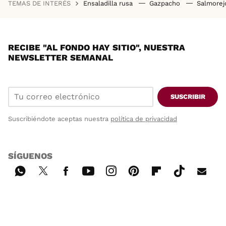
TEMAS DE INTERÉS
Ensaladilla rusa
Gazpacho
Salmore
RECIBE "AL FONDO HAY SITIO", NUESTRA
NEWSLETTER SEMANAL
SUSCRIBIR
Suscribiéndote aceptas nuestra
política de privacidad
SÍGUENOS
Wh
Twi
Fac
You
Inst
Pint
Flip
Tikt
E-
ats
tter
ebo
tub
agr
ere
boa
ok
mai
App
ok
e
am
st
rd
l