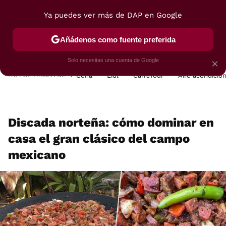
Ya puedes ver más de DAP en Google
MENÚ
NUEVO
Añádenos como fuente preferida
POSTRES
VIAJES
SELECCIÓN
VEGUI
Solo necesitas una cuenta de Google
×
HOY SE HABLA DE
Cena
Lidl
Carrefour
Aire acondicio
Discada norteña: cómo dominar en
casa el gran clásico del campo
mexicano