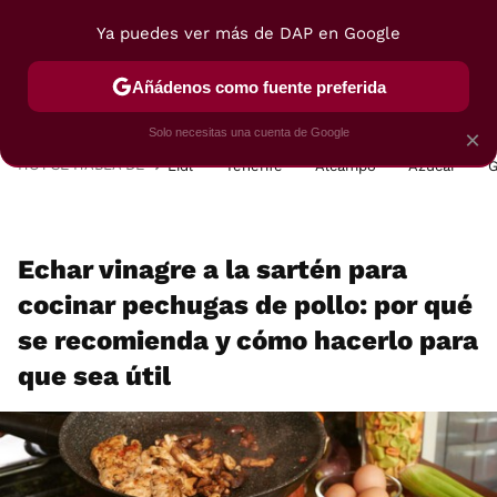
Ya puedes ver más de DAP en Google
MENÚ
NUEVO
Añádenos como fuente preferida
POSTRES
VIAJES
SELECCIÓN
VEGUI
Solo necesitas una cuenta de Google
×
HOY SE HABLA DE
Lidl
Tenerife
Alcampo
Azúcar
G
Echar vinagre a la sartén para
cocinar pechugas de pollo: por qué
se recomienda y cómo hacerlo para
que sea útil