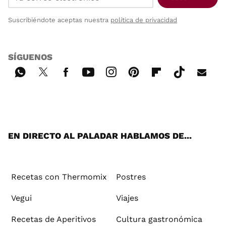
Suscribiéndote aceptas nuestra
política de privacidad
SÍGUENOS
Wh
Twi
Fac
You
Inst
Pint
Flip
Tikt
E-
ats
tter
ebo
tub
agr
ere
boa
ok
mai
App
ok
e
am
st
rd
l
EN DIRECTO AL PALADAR HABLAMOS DE...
Recetas con Thermomix
Postres
Vegui
Viajes
Recetas de Aperitivos
Cultura gastronómica