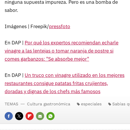
ninguna supuesta impureza. Pero es una bomba de
sabor.
Imágenes | Freepik/
pressfoto
En DAP |
Por qué los expertos recomiendan echarle
vinagre a las lentejas o tomar naranja de postre si
comes garbanzos: "Se absorbe mejor"
En DAP |
Un truco con vinagre utilizado en los mejores
restaurantes consigue patatas fritas crujientes,
doradas y dignas de los chefs más famosos
TEMAS
Cultura gastronómica
especiales
Sabías q
FACEBOOK
TWITTER
FLIPBOARD
E-
WHATSAPP