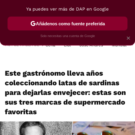
Ya puedes ver más de DAP en Google
MENÚ
NUEVO
Añádenos como fuente preferida
POSTRES
VIAJES
SELECCIÓN
VEGUI
Solo necesitas una cuenta de Google
×
HOY SE HABLA DE
Cena
Lidl
José Andrés
Mundial
Este gastrónomo lleva años
coleccionando latas de sardinas
para dejarlas envejecer: estas son
sus tres marcas de supermercado
favoritas