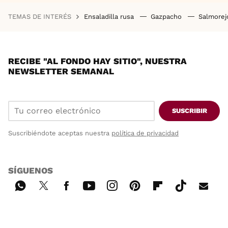
TEMAS DE INTERÉS
Ensaladilla rusa
Gazpacho
Salmore
RECIBE "AL FONDO HAY SITIO", NUESTRA
NEWSLETTER SEMANAL
SUSCRIBIR
Suscribiéndote aceptas nuestra
política de privacidad
SÍGUENOS
Wh
Twi
Fac
You
Inst
Pint
Flip
Tikt
E-
ats
tter
ebo
tub
agr
ere
boa
ok
mai