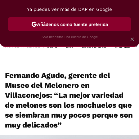
Ya puedes ver más de DAP en Google
MENÚ
NUEVO
Añádenos como fuente preferida
POSTRES
VIAJES
SELECCIÓN
VEGUI
Solo necesitas una cuenta de Google
×
HOY SE HABLA DE
Cena
Lidl
José Andrés
Mundial
Fernando Agudo, gerente del
Museo del Melonero en
Villaconejos: “La mejor variedad
de melones son los mochuelos que
se siembran muy pocos porque son
muy delicados”