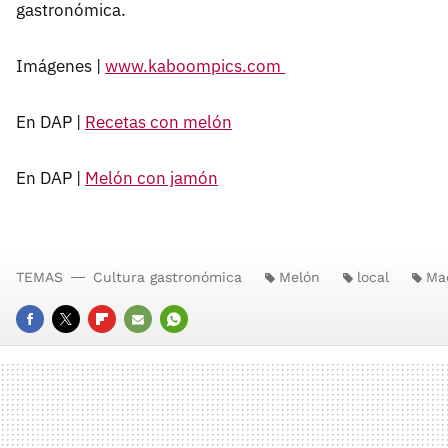
gastronómica.
Imágenes |
www.kaboompics.com
En DAP |
Recetas con melón
En DAP |
Melón con jamón
TEMAS
Cultura gastronómica
Melón
local
Ma
FACEBOOK
TWITTER
FLIPBOARD
E-
WHATSAPP
MAIL