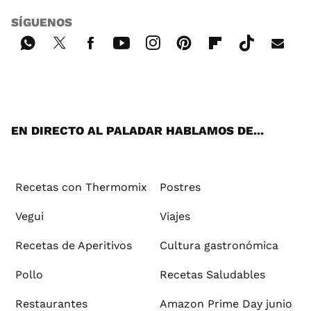
SÍGUENOS
Wh
Twi
Fac
You
Inst
Pint
Flip
Tikt
E-
ats
tter
ebo
tub
agr
ere
boa
ok
mai
App
ok
e
am
st
rd
l
EN DIRECTO AL PALADAR HABLAMOS DE...
Recetas con Thermomix
Postres
Vegui
Viajes
Recetas de Aperitivos
Cultura gastronómica
Pollo
Recetas Saludables
Restaurantes
Amazon Prime Day junio