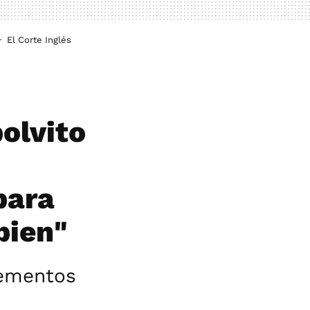
El Corte Inglés
polvito
para
bien"
lementos