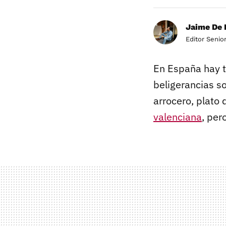
Jaime De 
Editor Senio
En España hay 
beligerancias s
arrocero, plato
valenciana
, per