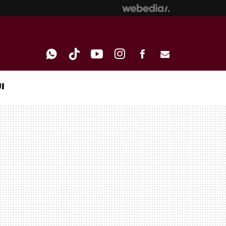
I
WHATSAPP
TIKTOK
YOUTUBE
INSTAGRAM
FACEBOOK
E-
MAIL