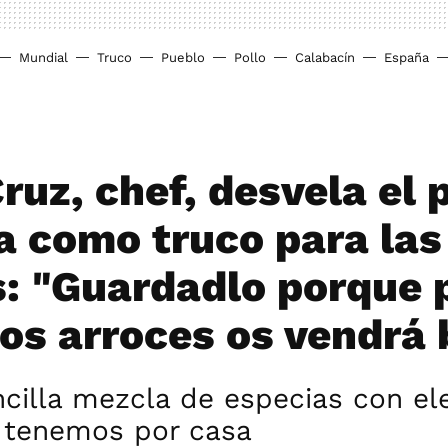
Mundial
Truco
Pueblo
Pollo
Calabacín
España
ruz, chef, desvela el 
a como truco para las
s: "Guardadlo porque 
los arroces os vendrá 
ncilla mezcla de especias con e
 tenemos por casa