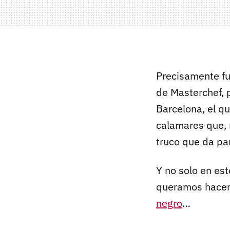
Precisamente fu
de Masterchef, p
Barcelona, el q
calamares que, m
truco que da pa
Y no solo en es
queramos hace
negro
…