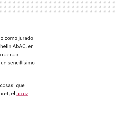
so como jurado
chelin AbAC, en
rroz con
 un sencillísimo
 cosas' que
oret, el
arroz