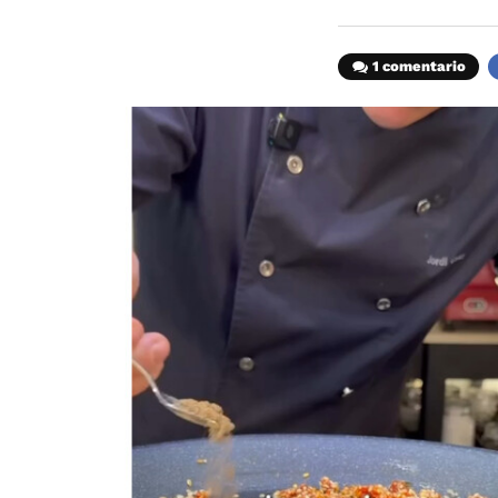
1 comentario
F