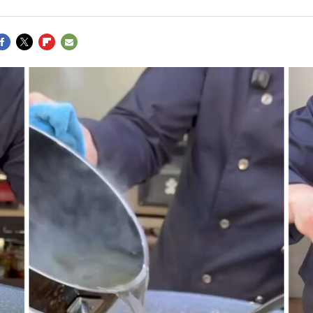
ACEBOOK
TWITTER
FLIPBOARD
E-
MAIL