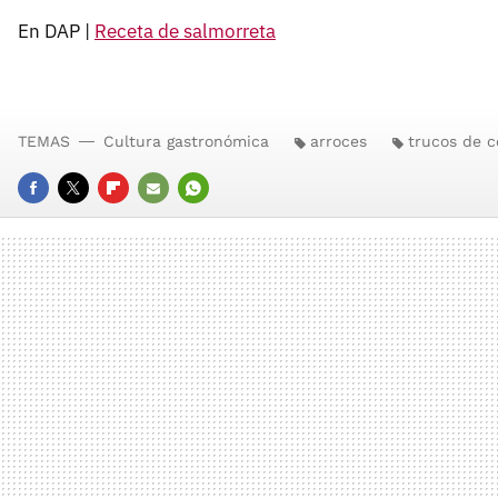
En DAP |
Receta de salmorreta
TEMAS
Cultura gastronómica
arroces
trucos de c
FACEBOOK
TWITTER
FLIPBOARD
E-
WHATSAPP
MAIL