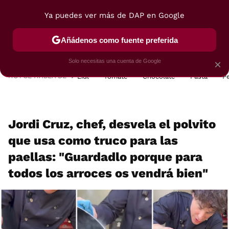
Ya puedes ver más de DAP en Google
MENÚ
NUEVO
Añádenos como fuente preferida
POSTRES
VIAJES
SELECCIÓN
VEGUI
Solo necesitas una cuenta de Google
×
HOY SE HABLA DE
Lidl
Tomate
Chocolate
Pasta
P
Jordi Cruz, chef, desvela el polvito
que usa como truco para las
paellas: "Guardadlo porque para
todos los arroces os vendrá bien"