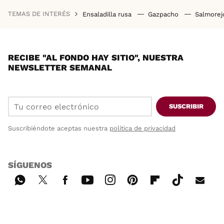
TEMAS DE INTERÉS
Ensaladilla rusa
Gazpacho
Salmore
RECIBE "AL FONDO HAY SITIO", NUESTRA
NEWSLETTER SEMANAL
SUSCRIBIR
Suscribiéndote aceptas nuestra
política de privacidad
SÍGUENOS
Wh
Twi
Fac
You
Inst
Pint
Flip
Tikt
E-
ats
tter
ebo
tub
agr
ere
boa
ok
mai