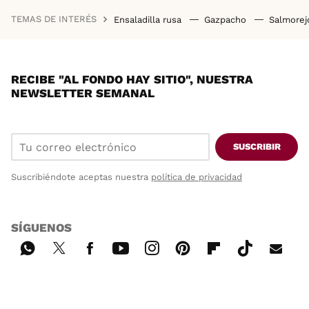
TEMAS DE INTERÉS
Ensaladilla rusa
Gazpacho
Salmore
RECIBE "AL FONDO HAY SITIO", NUESTRA
NEWSLETTER SEMANAL
SUSCRIBIR
Suscribiéndote aceptas nuestra
política de privacidad
SÍGUENOS
Wh
Twi
Fac
You
Inst
Pint
Flip
Tikt
E-
ats
tter
ebo
tub
agr
ere
boa
ok
mai