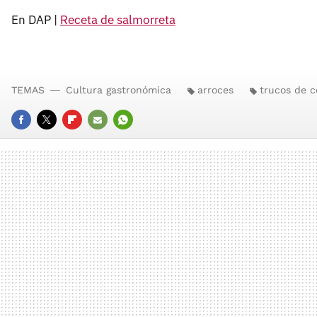
En DAP |
Receta de salmorreta
TEMAS
Cultura gastronómica
arroces
trucos de c
FACEBOOK
TWITTER
FLIPBOARD
E-
WHATSAPP
MAIL