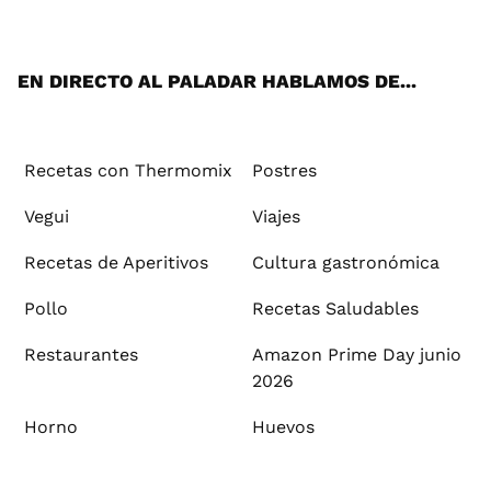
ats
tter
ebo
tub
agr
ere
boa
ok
mai
App
ok
e
am
st
rd
l
EN DIRECTO AL PALADAR HABLAMOS DE...
Recetas con Thermomix
Postres
Vegui
Viajes
Recetas de Aperitivos
Cultura gastronómica
Pollo
Recetas Saludables
Restaurantes
Amazon Prime Day junio
2026
Horno
Huevos