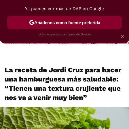
Ya puedes ver más de DAP en Google
MENÚ
NUEVO
Añádenos como fuente preferida
POSTRES
VIAJES
SELECCIÓN
VEGUI
Solo necesitas una cuenta de Google
×
HOY SE HABLA DE
Lidl
Tomate
Chocolate
Pasta
P
La receta de Jordi Cruz para hacer
una hamburguesa más saludable:
“Tienen una textura crujiente que
nos va a venir muy bien”