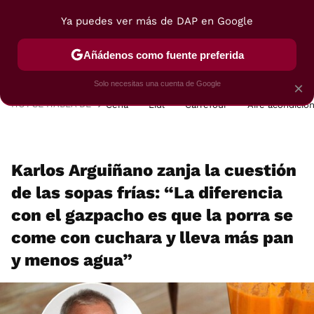
Ya puedes ver más de DAP en Google
MENÚ
NUEVO
Añádenos como fuente preferida
POSTRES
VIAJES
SELECCIÓN
VEGUI
Solo necesitas una cuenta de Google
×
HOY SE HABLA DE
Cena
Lidl
Carrefour
Aire acondicio
Karlos Arguiñano zanja la cuestión
de las sopas frías: “La diferencia
con el gazpacho es que la porra se
come con cuchara y lleva más pan
y menos agua”