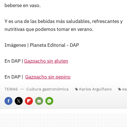
beberse en vaso.
Y es una de las bebidas más saludables, refrescantes y
nutritivas que podemos tomar en verano.
Imágenes | Planeta Editorial - DAP
En DAP |
Gazpacho sin gluten
En DAP |
Gazpacho sin pepino
TEMAS
Cultura gastronómica
Karlos Arguiñano
es
FACEBOOK
TWITTER
FLIPBOARD
E-
WHATSAPP
MAIL