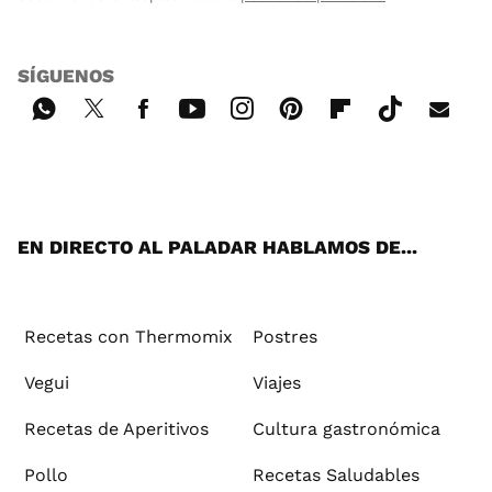
SÍGUENOS
Wh
Twi
Fac
You
Inst
Pint
Flip
Tikt
E-
ats
tter
ebo
tub
agr
ere
boa
ok
mai
App
ok
e
am
st
rd
l
EN DIRECTO AL PALADAR HABLAMOS DE...
Recetas con Thermomix
Postres
Vegui
Viajes
Recetas de Aperitivos
Cultura gastronómica
Pollo
Recetas Saludables