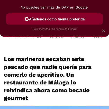
Ya puedes ver más de DAP en Google
MENÚ
NUEVO
Añádenos como fuente preferida
POSTRES
VIAJES
SELECCIÓN
VEGUI
Solo necesitas una cuenta de Google
×
HOY SE HABLA DE
Lidl
Carrefour
Alcampo
Pueblo
Los marineros secaban este
pescado que nadie quería para
comerlo de aperitivo. Un
restaurante de Málaga lo
reivindica ahora como bocado
gourmet