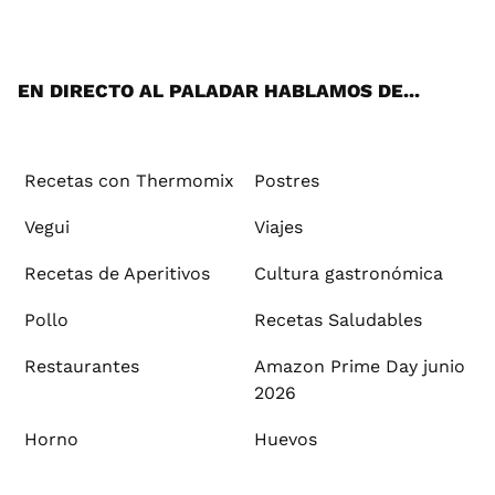
ats
tter
ebo
tub
agr
ere
boa
ok
mai
App
ok
e
am
st
rd
l
EN DIRECTO AL PALADAR HABLAMOS DE...
Recetas con Thermomix
Postres
Vegui
Viajes
Recetas de Aperitivos
Cultura gastronómica
Pollo
Recetas Saludables
Restaurantes
Amazon Prime Day junio
2026
Horno
Huevos