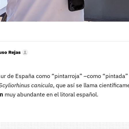
uso Rejas
sur de España como “pintarroja” –como “pintada” 
Scyliorhinus canicula
, que así se llama científicam
ón
muy abundante en el litoral español.