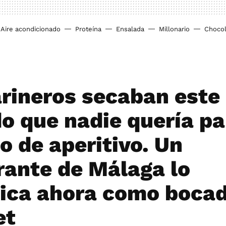
Aire acondicionado
Proteína
Ensalada
Millonario
Chocol
rineros secaban este
o que nadie quería pa
o de aperitivo. Un
rante de Málaga lo
dica ahora como boca
et