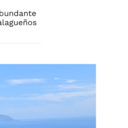
abundante
malagueños