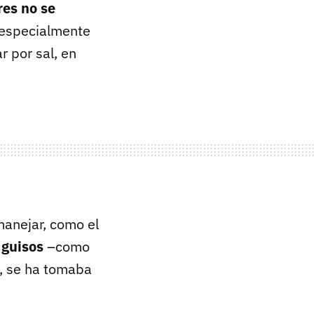
res no se
 especialmente
r por sal, en
manejar, como el
e guisos
–como
, se ha tomaba