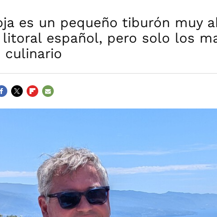
roja es un pequeño tiburón muy 
 litoral español, pero solo los 
 culinario
ACEBOOK
TWITTER
FLIPBOARD
E-
MAIL