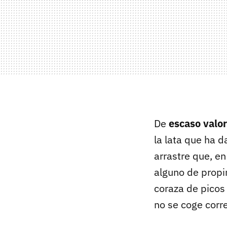
De
escaso valo
la lata que ha 
arrastre que, e
alguno de propi
coraza de picos
no se coge corr