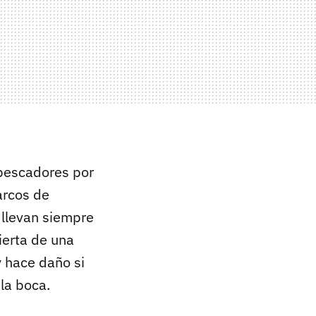
s pescadores por
arcos de
 llevan siempre
bierta de una
y hace daño si
la boca.