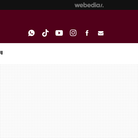
I
WHATSAPP
TIKTOK
YOUTUBE
INSTAGRAM
FACEBOOK
E-
MAIL