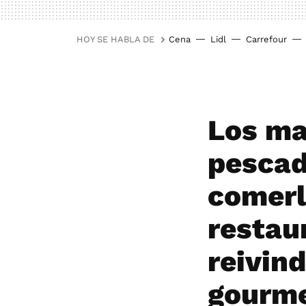
HOY SE HABLA DE
Cena
Lidl
Carrefour
Los ma
pescad
comerl
restau
reivin
gourm