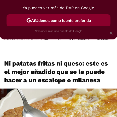
Ya puedes ver más de DAP en Google
MENÚ
NUEVO
Añádenos como fuente preferida
POSTRES
VIAJES
SELECCIÓN
VEGUI
Solo necesitas una cuenta de Google
×
HOY SE HABLA DE
Cena
Lidl
José Andrés
Mundial
Ni patatas fritas ni queso: este es
el mejor añadido que se le puede
hacer a un escalope o milanesa