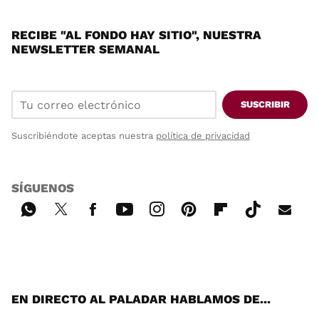
RECIBE "AL FONDO HAY SITIO", NUESTRA
NEWSLETTER SEMANAL
SUSCRIBIR
Suscribiéndote aceptas nuestra
política de privacidad
SÍGUENOS
Wh
Twi
Fac
You
Inst
Pint
Flip
Tikt
E-
ats
tter
ebo
tub
agr
ere
boa
ok
mai
App
ok
e
am
st
rd
l
EN DIRECTO AL PALADAR HABLAMOS DE...