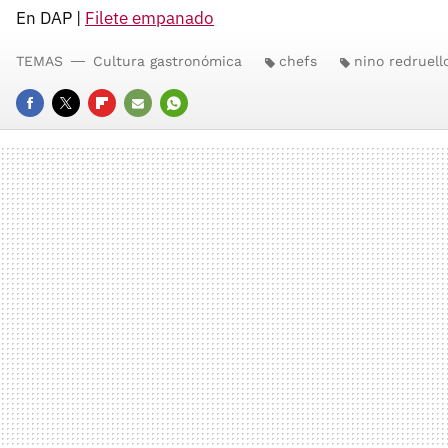
En DAP |
Filete empanado
TEMAS
Cultura gastronómica
chefs
nino redruell
FACEBOOK
TWITTER
FLIPBOARD
E-
WHATSAPP
MAIL