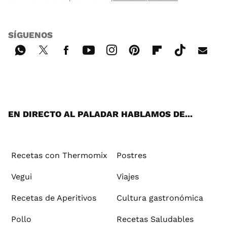
SÍGUENOS
Wh
Twi
Fac
You
Inst
Pint
Flip
Tikt
E-
ats
tter
ebo
tub
agr
ere
boa
ok
mai
App
ok
e
am
st
rd
l
EN DIRECTO AL PALADAR HABLAMOS DE...
Recetas con Thermomix
Postres
Vegui
Viajes
Recetas de Aperitivos
Cultura gastronómica
Pollo
Recetas Saludables