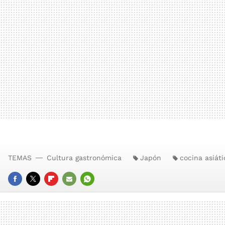
TEMAS
Cultura gastronómica
Japón
cocina asiáti
FACEBOOK
TWITTER
FLIPBOARD
E-
WHATSAPP
MAIL