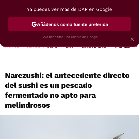
Ya puedes ver más de DAP en Google
MENÚ
NUEVO
Añádenos como fuente preferida
POSTRES
VIAJES
SELECCIÓN
VEGUI
Solo necesitas una cuenta de Google
×
HOY SE HABLA DE
Cena
Lidl
José Andrés
Mundial
Narezushi: el antecedente directo
del sushi es un pescado
fermentado no apto para
melindrosos