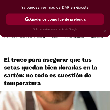
Ya puedes ver más de DAP en Google
MENÚ
NUEVO
Añádenos como fuente preferida
POSTRES
VIAJES
SELECCIÓN
VEGUI
Solo necesitas una cuenta de Google
×
HOY SE HABLA DE
Cena
Lidl
José Andrés
Mundial
El truco para asegurar que tus
setas quedan bien doradas en la
sartén: no todo es cuestión de
temperatura