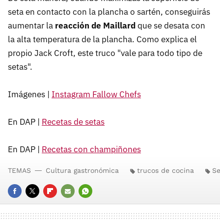
seta en contacto con la plancha o sartén, conseguirás
aumentar la
reacción de Maillard
que se desata con
la alta temperatura de la plancha. Como explica el
propio Jack Croft, este truco "vale para todo tipo de
setas".
Imágenes |
Instagram Fallow Chefs
En DAP |
Recetas de setas
En DAP |
Recetas con champiñones
TEMAS
Cultura gastronómica
trucos de cocina
Se
FACEBOOK
TWITTER
FLIPBOARD
E-
WHATSAPP
MAIL