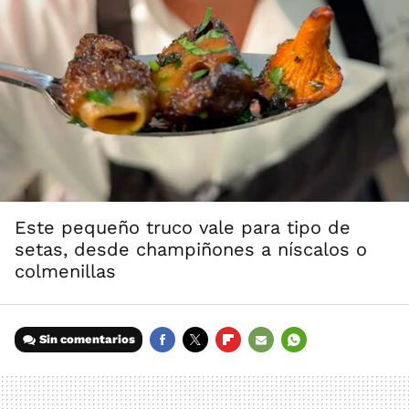
Este pequeño truco vale para tipo de
setas, desde champiñones a níscalos o
colmenillas
Sin comentarios
FACEBOOK
TWITTER
FLIPBOARD
E-
WHATSAPP
MAIL