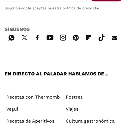
Suscribiéndote aceptas nuestra
política de privacidad
SÍGUENOS
Wh
Twi
Fac
You
Inst
Pint
Flip
Tikt
E-
ats
tter
ebo
tub
agr
ere
boa
ok
mai
App
ok
e
am
st
rd
l
EN DIRECTO AL PALADAR HABLAMOS DE...
Recetas con Thermomix
Postres
Vegui
Viajes
Recetas de Aperitivos
Cultura gastronómica