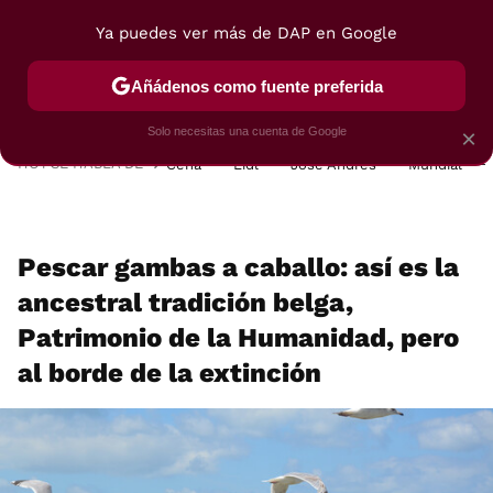
Ya puedes ver más de DAP en Google
MENÚ
NUEVO
Añádenos como fuente preferida
POSTRES
VIAJES
SELECCIÓN
VEGUI
Solo necesitas una cuenta de Google
×
HOY SE HABLA DE
Cena
Lidl
José Andrés
Mundial
Pescar gambas a caballo: así es la
ancestral tradición belga,
Patrimonio de la Humanidad, pero
al borde de la extinción