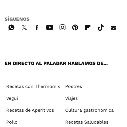
SÍGUENOS
Wh
Twi
Fac
You
Inst
Pint
Flip
Tikt
E-
ats
tter
ebo
tub
agr
ere
boa
ok
mai
App
ok
e
am
st
rd
l
EN DIRECTO AL PALADAR HABLAMOS DE...
Recetas con Thermomix
Postres
Vegui
Viajes
Recetas de Aperitivos
Cultura gastronómica
Pollo
Recetas Saludables