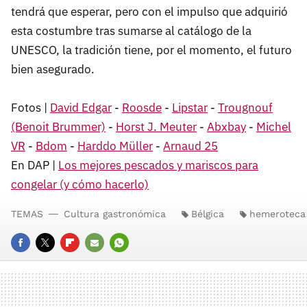
tendrá que esperar, pero con el impulso que adquirió
esta costumbre tras sumarse al catálogo de la
UNESCO, la tradición tiene, por el momento, el futuro
bien asegurado.
Fotos |
David Edgar
-
Roosde
-
Lipstar
-
Trougnouf
(Benoit Brummer)
-
Horst J. Meuter
-
Abxbay
-
Michel
VR
-
Bdom
-
Harddo Müller
-
Arnaud 25
En DAP |
Los mejores pescados y mariscos para
congelar (y cómo hacerlo)
TEMAS
Cultura gastronómica
Bélgica
hemeroteca
FACEBOOK
TWITTER
FLIPBOARD
E-
WHATSAPP
MAIL