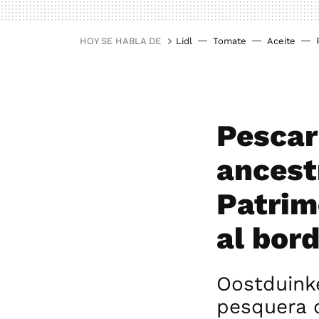
HOY SE HABLA DE
Lidl
Tomate
Aceite
Pescar
ancest
Patrim
al bord
Oostduinke
pesquera 