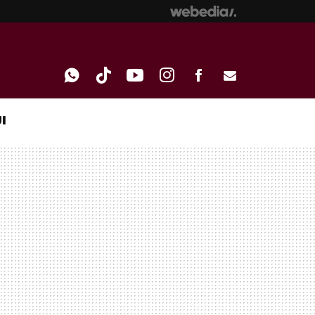
I
WHATSAPP
TIKTOK
YOUTUBE
INSTAGRAM
FACEBOOK
E-
MAIL