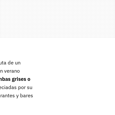
uta de un
En verano
bas grises o
eciadas por su
rantes y bares