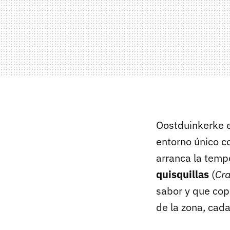
Oostduinkerke e
entorno único c
arranca la temp
quisquillas
(
Cr
sabor y que cop
de la zona, cad