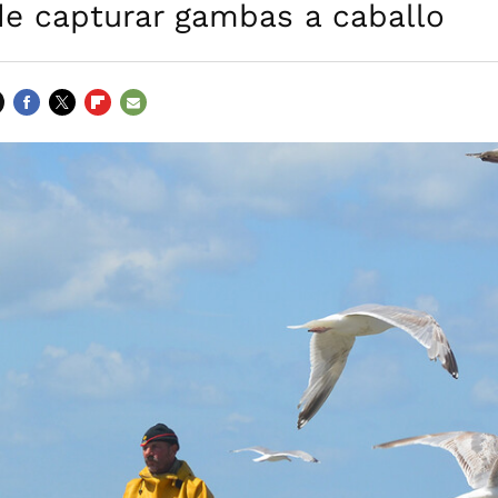
de capturar gambas a caballo
FACEBOOK
TWITTER
FLIPBOARD
E-
MAIL