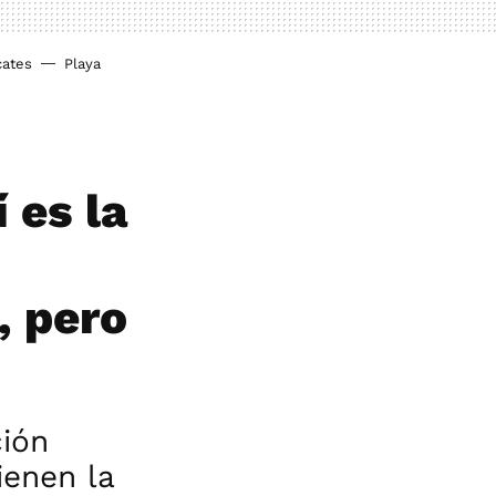
cates
Playa
 es la
, pero
ción
enen la