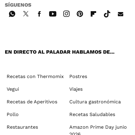
SÍGUENOS
Wh
Twi
Fac
You
Inst
Pint
Flip
Tikt
E-
ats
tter
ebo
tub
agr
ere
boa
ok
mai
App
ok
e
am
st
rd
l
EN DIRECTO AL PALADAR HABLAMOS DE...
Recetas con Thermomix
Postres
Vegui
Viajes
Recetas de Aperitivos
Cultura gastronómica
Pollo
Recetas Saludables
Restaurantes
Amazon Prime Day junio
2026