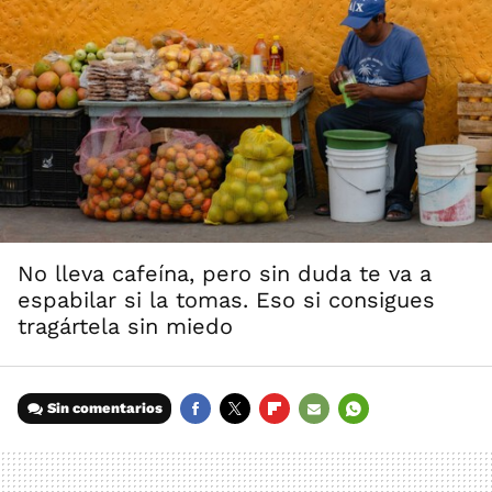
No lleva cafeína, pero sin duda te va a
espabilar si la tomas. Eso si consigues
tragártela sin miedo
Sin comentarios
FACEBOOK
TWITTER
FLIPBOARD
E-
WHATSAPP
MAIL