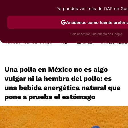
Ya puedes ver más de DAP en Go
MENÚ
NUEVO
Añádenos como fuente preferi
POSTRES
VIAJES
SELECCIÓN
VEGUI
Solo necesitas una cuenta de Google
HOY SE HABLA DE
Cena
Lidl
Carrefour
Aire acondicio
Una polla en México no es algo
vulgar ni la hembra del pollo: es
una bebida energética natural que
pone a prueba el estómago