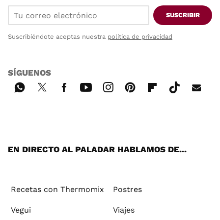
SUSCRIBIR
Suscribiéndote aceptas nuestra
política de privacidad
SÍGUENOS
Wh
Twi
Fac
You
Inst
Pint
Flip
Tikt
E-
ats
tter
ebo
tub
agr
ere
boa
ok
mai
App
ok
e
am
st
rd
l
EN DIRECTO AL PALADAR HABLAMOS DE...
Recetas con Thermomix
Postres
Vegui
Viajes