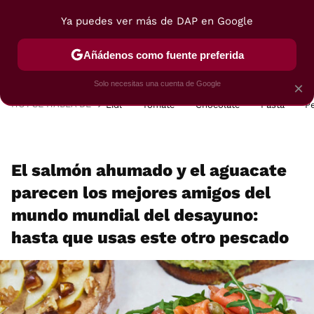
Ya puedes ver más de DAP en Google
MENÚ
NUEVO
Añádenos como fuente preferida
POSTRES
VIAJES
SELECCIÓN
VEGUI
Solo necesitas una cuenta de Google
×
HOY SE HABLA DE
Lidl
Tomate
Chocolate
Pasta
P
El salmón ahumado y el aguacate
parecen los mejores amigos del
mundo mundial del desayuno:
hasta que usas este otro pescado