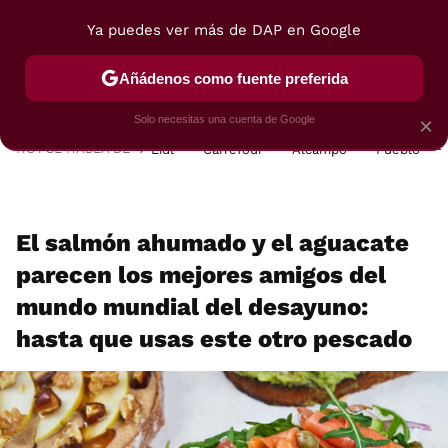
Ya puedes ver más de DAP en Google
MENÚ
NUEVO
Añádenos como fuente preferida
POSTRES
VIAJES
SELECCIÓN
VEGUI
Solo necesitas una cuenta de Google
×
HOY SE HABLA DE
Lidl
Carrefour
Alcampo
Pueblo
El salmón ahumado y el aguacate
parecen los mejores amigos del
mundo mundial del desayuno:
hasta que usas este otro pescado