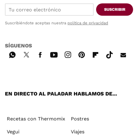
SUSCRIBIR
Suscribiéndote aceptas nuestra
política de privacidad
SÍGUENOS
Wh
Twi
Fac
You
Inst
Pint
Flip
Tikt
E-
ats
tter
ebo
tub
agr
ere
boa
ok
mai
App
ok
e
am
st
rd
l
EN DIRECTO AL PALADAR HABLAMOS DE...
Recetas con Thermomix
Postres
Vegui
Viajes