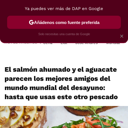
Ya puedes ver más de DAP en Google
MENÚ
NUEVO
Añádenos como fuente preferida
POSTRES
VIAJES
SELECCIÓN
VEGUI
Solo necesitas una cuenta de Google
×
HOY SE HABLA DE
Cena
Lidl
José Andrés
Mundial
El salmón ahumado y el aguacate
parecen los mejores amigos del
mundo mundial del desayuno:
hasta que usas este otro pescado