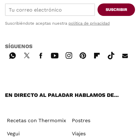
SUSCRIBIR
Suscribiéndote aceptas nuestra
política de privacidad
SÍGUENOS
Wh
Twi
Fac
You
Inst
Pint
Flip
Tikt
E-
ats
tter
ebo
tub
agr
ere
boa
ok
mai
App
ok
e
am
st
rd
l
EN DIRECTO AL PALADAR HABLAMOS DE...
Recetas con Thermomix
Postres
Vegui
Viajes