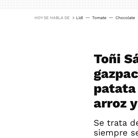
HOY SE HABLA DE
Lidl
Tomate
Chocolate
Toñi S
gazpac
patata
arroz 
Se trata 
siempre s