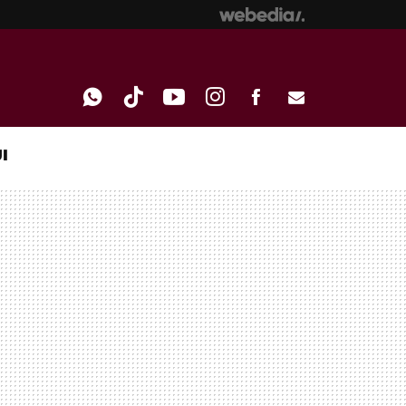
I
WHATSAPP
TIKTOK
YOUTUBE
INSTAGRAM
FACEBOOK
E-
MAIL