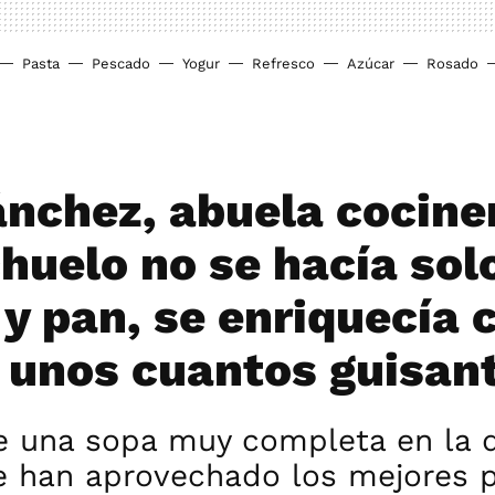
Pasta
Pescado
Yogur
Refresco
Azúcar
Rosado
ánchez, abuela cociner
huelo no se hacía sol
 y pan, se enriquecía 
y unos cuantos guisan
de una sopa muy completa en la 
e han aprovechado los mejores 