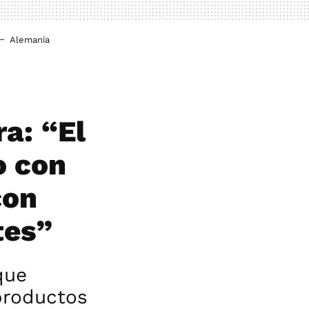
Alemania
a: “El
o con
con
tes”
que
productos