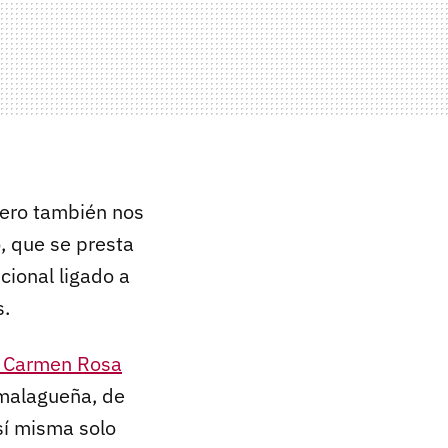
pero también nos
, que se presta
cional ligado a
s.
a Carmen Rosa
 malagueña, de
sí misma solo