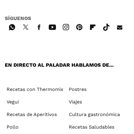
SÍGUENOS
Wh
Twi
Fac
You
Inst
Pint
Flip
Tikt
E-
ats
tter
ebo
tub
agr
ere
boa
ok
mai
App
ok
e
am
st
rd
l
EN DIRECTO AL PALADAR HABLAMOS DE...
Recetas con Thermomix
Postres
Vegui
Viajes
Recetas de Aperitivos
Cultura gastronómica
Pollo
Recetas Saludables