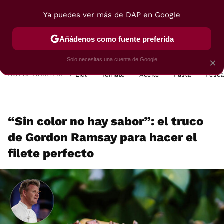
Ya puedes ver más de DAP en Google
MENÚ
NUEVO
Añádenos como fuente preferida
POSTRES
VIAJES
SELECCIÓN
VEGUI
Solo necesitas una cuenta de Google
×
HOY SE HABLA DE
Lidl
Tomate
Aceite
Pasta
Pesc
“Sin color no hay sabor”: el truco
de Gordon Ramsay para hacer el
filete perfecto