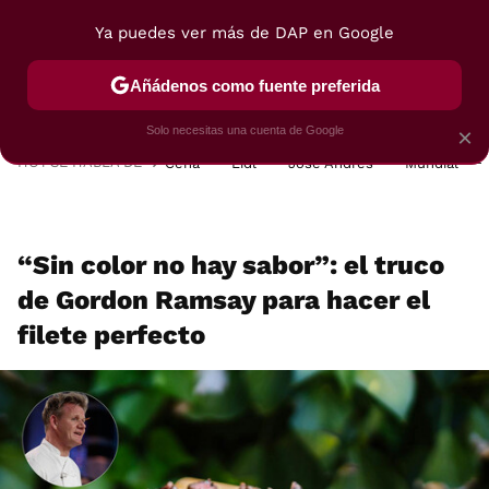
Ya puedes ver más de DAP en Google
MENÚ
NUEVO
Añádenos como fuente preferida
POSTRES
VIAJES
SELECCIÓN
VEGUI
Solo necesitas una cuenta de Google
×
HOY SE HABLA DE
Cena
Lidl
José Andrés
Mundial
“Sin color no hay sabor”: el truco
de Gordon Ramsay para hacer el
filete perfecto