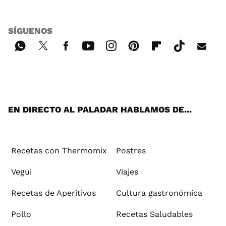
SÍGUENOS
Wh
Twi
Fac
You
Inst
Pint
Flip
Tikt
E-
ats
tter
ebo
tub
agr
ere
boa
ok
mai
App
ok
e
am
st
rd
l
EN DIRECTO AL PALADAR HABLAMOS DE...
Recetas con Thermomix
Postres
Vegui
Viajes
Recetas de Aperitivos
Cultura gastronómica
Pollo
Recetas Saludables