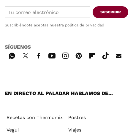
SUSCRIBIR
Suscribiéndote aceptas nuestra
política de privacidad
SÍGUENOS
Wh
Twi
Fac
You
Inst
Pint
Flip
Tikt
E-
ats
tter
ebo
tub
agr
ere
boa
ok
mai
App
ok
e
am
st
rd
l
EN DIRECTO AL PALADAR HABLAMOS DE...
Recetas con Thermomix
Postres
Vegui
Viajes