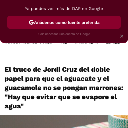
Ya puedes ver más de DAP en Google
MENÚ
NUEVO
Añádenos como fuente preferida
POSTRES
VIAJES
SELECCIÓN
VEGUI
Solo necesitas una cuenta de Google
×
HOY SE HABLA DE
Cena
Lidl
José Andrés
Mundial
El truco de Jordi Cruz del doble
papel para que el aguacate y el
guacamole no se pongan marrones:
"Hay que evitar que se evapore el
agua"