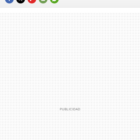
FACEBOOK
TWITTER
FLIPBOARD
E-
WHATSAPP
MAIL