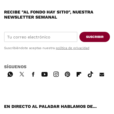
RECIBE "AL FONDO HAY SITIO", NUESTRA
NEWSLETTER SEMANAL
SUSCRIBIR
Suscribiéndote aceptas nuestra
política de privacidad
SÍGUENOS
Wh
Twi
Fac
You
Inst
Pint
Flip
Tikt
E-
ats
tter
ebo
tub
agr
ere
boa
ok
mai
App
ok
e
am
st
rd
l
EN DIRECTO AL PALADAR HABLAMOS DE...