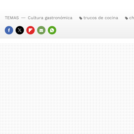
TEMAS
Cultura gastronómica
trucos de cocina
ch
FACEBOOK
TWITTER
FLIPBOARD
E-
WHATSAPP
MAIL