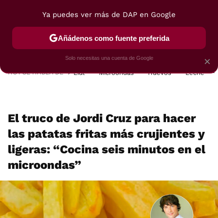
Ya puedes ver más de DAP en Google
MENÚ
NUEVO
Añádenos como fuente preferida
POSTRES
VIAJES
SELECCIÓN
VEGUI
Solo necesitas una cuenta de Google
×
HOY SE HABLA DE
Lidl
Microondas
Huevos
Leche
El truco de Jordi Cruz para hacer
las patatas fritas más crujientes y
ligeras: “Cocina seis minutos en el
microondas”