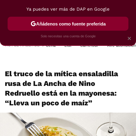
Ya puedes ver más de DAP en Google
MENÚ
NUEVO
Añádenos como fuente preferida
POSTRES
VIAJES
SELECCIÓN
VEGUI
Solo necesitas una cuenta de Google
×
HOY SE HABLA DE
Cena
Lidl
Carrefour
Aire acondicio
El truco de la mítica ensaladilla
rusa de La Ancha de Nino
Redruello está en la mayonesa:
“Lleva un poco de maíz”