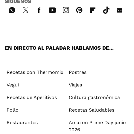
SÍGUENOS
Wh
Twi
Fac
You
Inst
Pint
Flip
Tikt
E-
ats
tter
ebo
tub
agr
ere
boa
ok
mai
App
ok
e
am
st
rd
l
EN DIRECTO AL PALADAR HABLAMOS DE...
Recetas con Thermomix
Postres
Vegui
Viajes
Recetas de Aperitivos
Cultura gastronómica
Pollo
Recetas Saludables
Restaurantes
Amazon Prime Day junio
2026