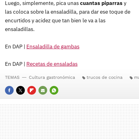
Luego, simplemente, pica unas
cuantas piparras
y
las coloca sobre la ensaladilla, para dar ese toque de
encurtidos y acidez que tan bien le va a las
ensaladillas.
En DAP |
Ensaladilla de gambas
En DAP |
Recetas de ensaladas
TEMAS
Cultura gastronómica
trucos de cocina
m
FACEBOOK
TWITTER
FLIPBOARD
E-
WHATSAPP
MAIL